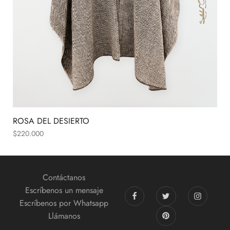
ROSA DEL DESIERTO
$
220.000
Contáctanos
Escríbenos un mensaje
Escríbenos por Whatsapp
Llámanos