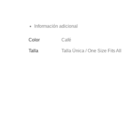
Información adicional
Color
Café
Talla
Talla Única / One Size Fits All
RUANA LEIVANITA:
RUANA 