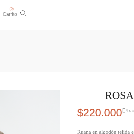
(
0
)
Carrito
ROSA
$
220.000
4 di
Ruana en algodón tejida e