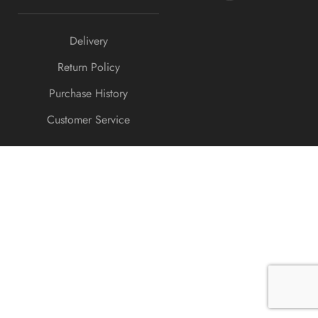
Delivery
Return Policy
Purchase History
Customer Service