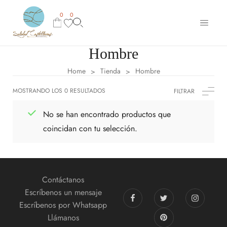
0
0
Hombre
Home
Tienda
Hombre
>
>
MOSTRANDO LOS 0 RESULTADOS
FILTRAR
No se han encontrado productos que
coincidan con tu selección.
Contáctanos
Escríbenos un mensaje
Escríbenos por Whatsapp
Llámanos